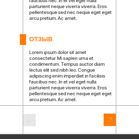
УДОВАНИЕ
faucibus nec. In et vel eget nulla
parturient neque viverra viverra. Eros
Портфолио
pellentesque sed nec neque eget eget
arcu pretium. Ac amet.
Контакты
ОТЗЫВ
УСЛУГИ
Lorem ipsum dolor sit amet
consectetur. Mi sapien urna et
condimentum. Tempus auctor diam
г. Астрахань,
lectus elit sed nibh leo. Congue
ул.Украинская 3
adipiscing enim imperdiet in facilisis
faucibus nec. In et vel eget nulla
parturient neque viverra viverra. Eros
pellentesque sed nec neque eget eget
m
arcu pretium. Ac amet.